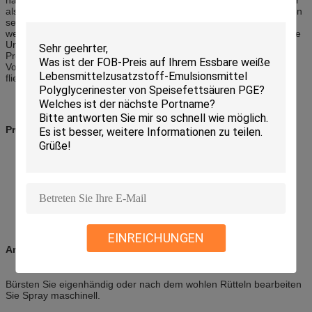
als Salatöl und verringert Lampenruß während des Backens wegen
seines höheren Rauchpunktes. Der Atomisierungseffekt ist solid,
wenn er diesen Produkt- und Maschinenspray verwendet, weil eine
Uniform und eine Stretchfolie um die Formen gebildet wird. Der
Produktfreigabeeffekt ist Ton, selbst wenn der Maschinenspray im
Voraus ohne alles getan wird, das in die Unterseite von Formen
fließt.
Produkteigenschaften und -funktion:
Einfach, mit gründlicher und leistungsfähiger Freigabe
zuzutreffen.
Atomisierungseffekt ist mit starker klebender Fähigkeit gut.
Höherer Rauchpunkt mit weniger Lampenruß.
EINREICHUNGEN
Anwendungsmethode:
Bürsten Sie eigenhändig oder nach dem wohlen Rütteln bearbeiten
Sie Spray maschinell.