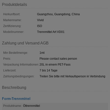
Produktdetails
Herkunftsort:
Guangzhou, Guangdong, China
Markenname:
Vivid
Zertifizierung:
ISO
Modellnummer:
Trennmittel Art VD01
Zahlung und Versand AGB
Min Bestellmenge:
1mt
Preis:
Please contact sales person
Verpackung Informationen:
20L in einem PET-Fass
Lieferzeit:
7 bis 14 Tage
Zahlungsbedingungen:
Treten Sie bitte mit Verkaufsperson in Verbindung
Beschreibung
Form-Trennmittel
Produktname:
Öltrennmittel