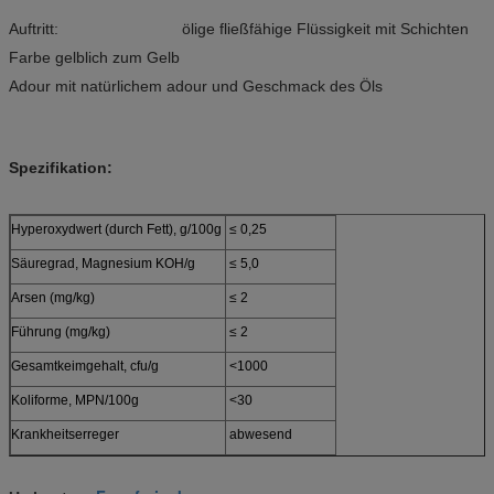
Auftritt: ölige fließfähige Flüssigkeit mit Schichten
Farbe gelblich zum Gelb
Adour mit natürlichem adour und Geschmack des Öls
Spezifikation:
Hyperoxydwert (durch Fett), g/100g
≤ 0,25
Säuregrad, Magnesium KOH/g
≤ 5,0
Arsen (mg/kg)
≤ 2
Führung (mg/kg)
≤ 2
Gesamtkeimgehalt, cfu/g
<1000
Koliforme, MPN/100g
<30
Krankheitserreger
abwesend