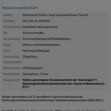
Emulsionsmittel E471
Auftritt:
Wächserne Perlen ohne unangenehmen Geruch
Zertifikat:
ISO-HALAL REINES
Produktname:
Destillierte Monoglyzeride
Art:
Emulsionsmittel
Verwendung:
Eiscreme|Margarine|Plastik|Medizin
Farbe:
Weiß zu elfenbeinfarbenem
Grad::
Nahrungsmittelgrad
Verpackung
25kgs/bag,
Informationen:
Markenname:
VIVID(Masson)
Herkunftsort:
Guangzhou, China
Hohes gereinigtes Emulsionsmittel der Nahrunge471
Ausgesucht:
,
Nahrungsmittelemulsionsmittel des Glyzerin-Monostearat-
E471
Hohes gereinigtes E471 destillierte Glyzerin-Monostearat-
Nahrungsmittelemulsionsmittel-Halal Selbstemulsionsmittel DMG (90%)
KLARE destillierte Monoglyzeride P90- wird in hohem Grade, über