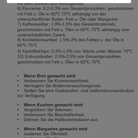
mit dem Rühren und Homogenität.
6) Eiscreme: 0.2-0.3% von Gesamtprodukten, geschmolzen
mit Fett u. Öle in 65℃-75℃ abhängig von der
unterschiedlicher Butter, Fett u. Öle oder Margarine.
7) Kaffeeweißer: 1.0%-1.5% des Gesamtmaterials,
geschmolzen mit Fett u. Ölen in 65℃-75℃ abhängig vom
unterschiedlichen Zweck.
8) Konfektionsartikel: 1.5%-2% des Fettes u. der Öle in
65℃-75℃.
9) Kartoffelchips: 0.3%-1.0% von Stärke unter Wasser 70℃.
10) Erdnussbutter: 2.0%-2.5% von Gesamtprodukten,
geschmolzen mit Fett u. Ölen in 65℃-75℃.
•
Wenn Brot gemacht wird
• Verbessern Sie Krumenweichheit;
• Verringern Sie Bodenverseuchungsrate;
• Stellen Sie eine Geldstrafen- und Uniformkrumenstruktur
zur Verfügung.
•
Wenn Kuchen gemacht wird
• Vergrößern Sie Volumen;
• Verbessern Sie Beschaffenheit;
• Dehnen Sie die Haltbarkeitsdauer aus.
•
Wenn Margarine gemacht wird
• Justieren Sie Ölkristall;