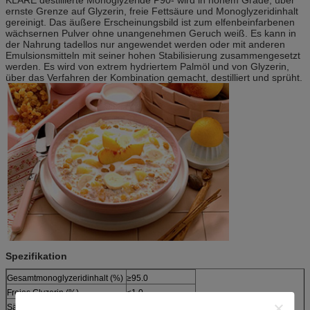
ernste Grenze auf Glyzerin, freie Fettsäure und Monoglyzeridinhalt
gereinigt. Das äußere Erscheinungsbild ist zum elfenbeinfarbenen
wächsernen Pulver ohne unangenehmen Geruch weiß. Es kann in
der Nahrung tadellos nur angewendet werden oder mit anderen
Emulsionsmitteln mit seiner hohen Stabilisierung zusammengesetzt
werden. Es wird von extrem hydriertem Palmöl und von Glyzerin,
über das Verfahren der Kombination gemacht, destilliert und sprüht.
Spezifikation
Gesamtmonoglyzeridinhalt (%)
≥95.0
Freies Glyzerin (%)
≤1.0
Säuregrad (Magnesium KOH/g)
wie erforderlich