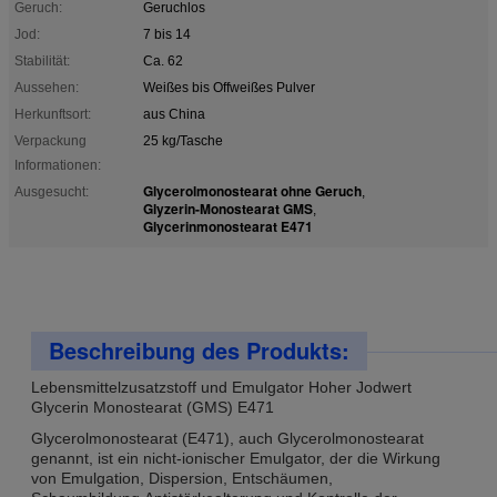
Geruch:
Geruchlos
Jod:
7 bis 14
Stabilität:
Ca. 62
Aussehen:
Weißes bis Offweißes Pulver
Herkunftsort:
aus China
Verpackung
25 kg/Tasche
Informationen:
Glycerolmonostearat ohne Geruch
Ausgesucht:
,
Glyzerin-Monostearat GMS
,
Glycerinmonostearat E471
Beschreibung des Produkts:
Lebensmittelzusatzstoff und Emulgator Hoher Jodwert
Glycerin Monostearat (GMS) E471
Glycerolmonostearat (E471), auch Glycerolmonostearat
genannt, ist ein nicht-ionischer Emulgator, der die Wirkung
von Emulgation, Dispersion, Entschäumen,